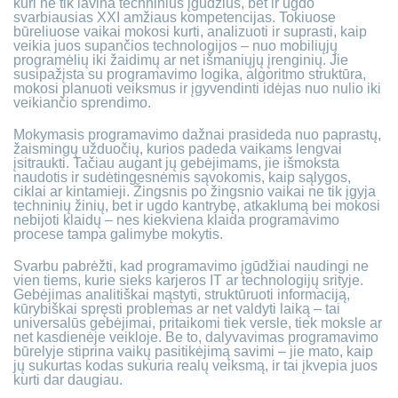
kuri ne tik lavina techninius įgūdžius, bet ir ugdo
svarbiausias XXI amžiaus kompetencijas. Tokiuose
būreliuose vaikai mokosi kurti, analizuoti ir suprasti, kaip
veikia juos supančios technologijos – nuo mobiliųjų
programėlių iki žaidimų ar net išmaniųjų įrenginių. Jie
susipažįsta su programavimo logika, algoritmo struktūra,
mokosi planuoti veiksmus ir įgyvendinti idėjas nuo nulio iki
veikiančio sprendimo.
Mokymasis programavimo dažnai prasideda nuo paprastų,
žaismingų užduočių, kurios padeda vaikams lengvai
įsitraukti. Tačiau augant jų gebėjimams, jie išmoksta
naudotis ir sudėtingesnėmis sąvokomis, kaip sąlygos,
ciklai ar kintamieji. Žingsnis po žingsnio vaikai ne tik įgyja
techninių žinių, bet ir ugdo kantrybę, atkaklumą bei mokosi
nebijoti klaidų – nes kiekviena klaida programavimo
procese tampa galimybe mokytis.
Svarbu pabrėžti, kad programavimo įgūdžiai naudingi ne
vien tiems, kurie sieks karjeros IT ar technologijų srityje.
Gebėjimas analitiškai mąstyti, struktūruoti informaciją,
kūrybiškai spręsti problemas ar net valdyti laiką – tai
universalūs gebėjimai, pritaikomi tiek versle, tiek moksle ar
net kasdienėje veikloje. Be to, dalyvavimas programavimo
būrelyje stiprina vaikų pasitikėjimą savimi – jie mato, kaip
jų sukurtas kodas sukuria realų veiksmą, ir tai įkvepia juos
kurti dar daugiau.