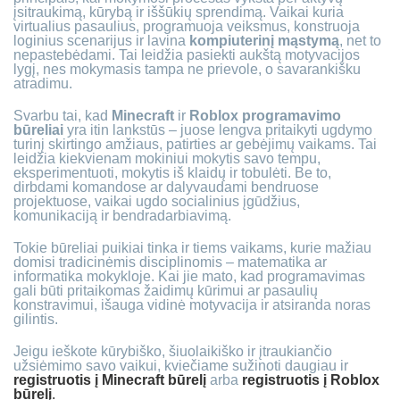
įsitraukimą, kūrybą ir iššūkių sprendimą. Vaikai kuria
virtualius pasaulius, programuoja veiksmus, konstruoja
loginius scenarijus ir lavina
kompiuterinį mąstymą
, net to
nepastebėdami. Tai leidžia pasiekti aukštą motyvacijos
lygį, nes mokymasis tampa ne prievole, o savarankišku
atradimu.
Svarbu tai, kad
Minecraft
ir
Roblox programavimo
būreliai
yra itin lankstūs – juose lengva pritaikyti ugdymo
turinį skirtingo amžiaus, patirties ar gebėjimų vaikams. Tai
leidžia kiekvienam mokiniui mokytis savo tempu,
eksperimentuoti, mokytis iš klaidų ir tobulėti. Be to,
dirbdami komandose ar dalyvaudami bendruose
projektuose, vaikai ugdo socialinius įgūdžius,
komunikaciją ir bendradarbiavimą.
Tokie būreliai puikiai tinka ir tiems vaikams, kurie mažiau
domisi tradicinėmis disciplinomis – matematika ar
informatika mokykloje. Kai jie mato, kad programavimas
gali būti pritaikomas žaidimų kūrimui ar pasaulių
konstravimui, išauga vidinė motyvacija ir atsiranda noras
gilintis.
Jeigu ieškote kūrybiško, šiuolaikiško ir įtraukiančio
užsiėmimo savo vaikui, kviečiame sužinoti daugiau ir
registruotis į Minecraft būrelį
arba
registruotis į Roblox
būrelį
.