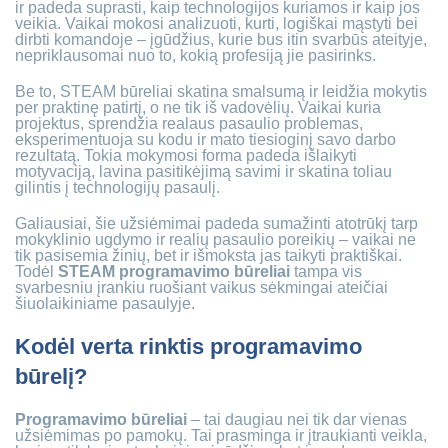
ir padeda suprasti, kaip technologijos kuriamos ir kaip jos
veikia. Vaikai mokosi analizuoti, kurti, logiškai mąstyti bei
dirbti komandoje – įgūdžius, kurie bus itin svarbūs ateityje,
nepriklausomai nuo to, kokią profesiją jie pasirinks.
Be to, STEAM būreliai skatina smalsumą ir leidžia mokytis
per praktinę patirtį, o ne tik iš vadovėlių. Vaikai kuria
projektus, sprendžia realaus pasaulio problemas,
eksperimentuoja su kodu ir mato tiesioginį savo darbo
rezultatą. Tokia mokymosi forma padeda išlaikyti
motyvaciją, lavina pasitikėjimą savimi ir skatina toliau
gilintis į technologijų pasaulį.
Galiausiai, šie užsiėmimai padeda sumažinti atotrūkį tarp
mokyklinio ugdymo ir realių pasaulio poreikių – vaikai ne
tik pasisemia žinių, bet ir išmoksta jas taikyti praktiškai.
Todėl
STEAM programavimo būreliai
tampa vis
svarbesniu įrankiu ruošiant vaikus sėkmingai ateičiai
šiuolaikiniame pasaulyje.
Kodėl verta rinktis programavimo
būrelį?
Programavimo būreliai
– tai daugiau nei tik dar vienas
užsiėmimas po pamokų. Tai prasminga ir įtraukianti veikla,