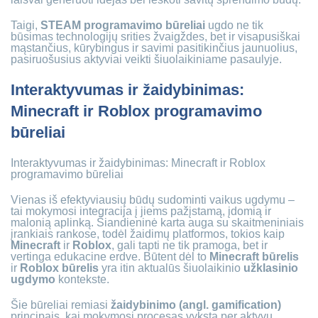
Taigi,
STEAM programavimo būreliai
ugdo ne tik
būsimas technologijų srities žvaigždes, bet ir visapusiškai
mąstančius, kūrybingus ir savimi pasitikinčius jaunuolius,
pasiruošusius aktyviai veikti šiuolaikiniame pasaulyje.
Interaktyvumas ir žaidybinimas:
Minecraft ir Roblox programavimo
būreliai
Interaktyvumas ir žaidybinimas: Minecraft ir Roblox
programavimo būreliai
Vienas iš efektyviausių būdų sudominti vaikus ugdymu –
tai mokymosi integracija į jiems pažįstamą, įdomią ir
malonią aplinką. Šiandieninė karta auga su skaitmeniniais
įrankiais rankose, todėl žaidimų platformos, tokios kaip
Minecraft
ir
Roblox
, gali tapti ne tik pramoga, bet ir
vertinga edukacine erdve. Būtent dėl to
Minecraft būrelis
ir
Roblox būrelis
yra itin aktualūs šiuolaikinio
užklasinio
ugdymo
kontekste.
Šie būreliai remiasi
žaidybinimo (angl. gamification)
principais, kai mokymosi procesas vyksta per aktyvų