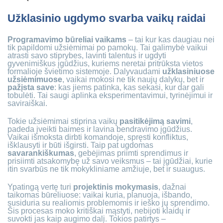
Užklasinio ugdymo svarba vaikų raidai
Programavimo būreliai vaikams
– tai kur kas daugiau nei
tik papildomi užsiėmimai po pamokų. Tai galimybė vaikui
atrasti savo stiprybes, lavinti talentus ir ugdyti
gyvenimiškus įgūdžius, kuriems neretai pritrūksta vietos
formalioje švietimo sistemoje. Dalyvaudami
užklasiniuose
užsiėmimuose
, vaikai mokosi ne tik naujų dalykų, bet ir
pažįsta save
: kas jiems patinka, kas sekasi, kur dar gali
tobulėti. Tai saugi aplinka eksperimentavimui, tyrinėjimui ir
saviraiškai.
Tokie užsiėmimai stiprina vaikų
pasitikėjimą savimi
,
padeda įveikti baimes ir lavina bendravimo įgūdžius.
Vaikai išmoksta dirbti komandoje, spręsti konfliktus,
išklausyti ir būti išgirsti. Taip pat ugdomas
savarankiškumas
, gebėjimas priimti sprendimus ir
prisiimti atsakomybę už savo veiksmus – tai įgūdžiai, kurie
itin svarbūs ne tik mokykliniame amžiuje, bet ir suaugus.
Ypatingą vertę turi
projektinis mokymasis
, dažnai
taikomas būreliuose: vaikai kuria, planuoja, išbando,
susiduria su realiomis problemomis ir ieško jų sprendimo.
Šis procesas moko kritiškai mąstyti, nebijoti klaidų ir
suvokti jas kaip augimo dalį. Tokios patirtys –