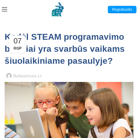
Registruotis
Kodėl STEAM programavimo
07
būreliai yra svarbūs vaikams
RGP
šiuolaikiniame pasaulyje?
Baltastriusis.lt