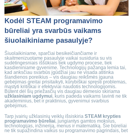
Kodėl STEAM programavimo
būreliai yra svarbūs vaikams
šiuolaikiniame pasaulyje?
Šiuolaikiniame, sparčiai besikeičiančiame ir
skaitmenizuotame pasaulyje vaikai susiduria su vis
sudėtingesniais iššūkiais tiek ugdymo procese, tiek
kasdieniniame gyvenime. Technologijų pažanga lemia tai,
kad anksčiau svarbūs įgūdžiai jau ne visada atitinka
šiandienos poreikius – vis daugiau reikšmės įgauna
gebėjimas greitai prisitaikyti, kūrybiškai spręsti problemas,
mąstyti kritiškai ir efektyviai naudotis technologijomis.
Būtent dėl šių priežasčių vis daugiau dėmesio skiriama
užklasiniam ugdymui
, kuris padeda vaikams lavinti ne tik
akademinius, bet ir praktinius, gyvenimui svarbius
gebėjimus.
Tarp įvairių užklasinių veiklų išsiskiria
STEAM krypties
programavimo būreliai
, jungiantys gamtos mokslus,
technologijas, inžineriją, menus ir matematiką. Šie būreliai
ne tik supažindina vaikus su programavimo pagrindais, bet