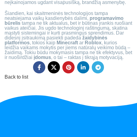
neįkainojamos ugdant visapusišką, brandžią asmenybę.
Šiandien, kai skaitmeninės technologijos tampa
neatsiejama vaikų kasdienybės dalimi,
programavimo
būrelis
tampa ne tik aktualus, bet ir būtinas įrankis ruošiant
vaikus ateičiai. Jis ugdo technologinį raštingumą, skatina
mąstyti sistemingai ir kurti prasmingus sprendimus. Dar
didesnį įsitraukimą pasiekti padeda
žaidybinės
platformos
, tokios kaip
Minecraft
ar
Roblox
, kurios
leidžia vaikams mokytis per jiems natūralų veikimo būdą –
žaidimą. Tokiu būdu mokymasis tampa ne tik efektyvus, bet
ir nuoširdžiai
įdomus
, o tai – raktas į tikrąją motyvaciją.
Back to list