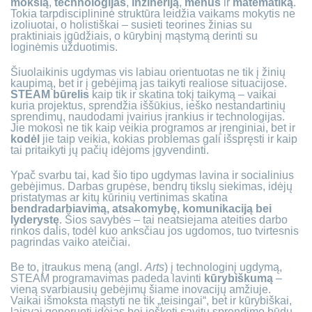
mokslą
,
technologijas
,
inžineriją
,
menus
ir
matematiką
.
Tokia tarpdisciplininė struktūra leidžia vaikams mokytis ne
izoliuotai, o holistiškai – susieti teorines žinias su
praktiniais įgūdžiais, o kūrybinį mąstymą derinti su
loginėmis užduotimis.
Šiuolaikinis ugdymas vis labiau orientuotas ne tik į žinių
kaupimą, bet ir į gebėjimą jas taikyti realiose situacijose.
STEAM būrelis
kaip tik ir skatina tokį taikymą – vaikai
kuria projektus, sprendžia iššūkius, ieško nestandartinių
sprendimų, naudodami įvairius įrankius ir technologijas.
Jie mokosi ne tik kaip veikia programos ar įrenginiai, bet ir
kodėl
jie taip veikia, kokias problemas gali išspręsti ir kaip
tai pritaikyti jų pačių idėjoms įgyvendinti.
Ypač svarbu tai, kad šio tipo ugdymas lavina ir socialinius
gebėjimus. Darbas grupėse, bendrų tikslų siekimas, idėjų
pristatymas ar kitų kūrinių vertinimas skatina
bendradarbiavimą, atsakomybę, komunikaciją bei
lyderystę
. Šios savybės – tai neatsiejama ateities darbo
rinkos dalis, todėl kuo anksčiau jos ugdomos, tuo tvirtesnis
pagrindas vaiko ateičiai.
Be to, įtraukus meną (angl.
Arts
) į technologinį ugdymą,
STEAM programavimas padeda lavinti
kūrybiškumą
–
vieną svarbiausių gebėjimų šiame inovacijų amžiuje.
Vaikai išmoksta mąstyti ne tik „teisingai“, bet ir kūrybiškai,
laisvai generuoti idėjas bei ieškoti savitų sprendimo būdų.