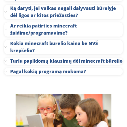
Ką daryti, jei vaikas negali dalyvauti būrelyje
dėl ligos ar kitos priežasties?
Ar reikia patirties minecraft
žaidime/programavime?
Kokia minecraft būrelio kaina be NVŠ
krepšelio?
Turiu papildomų klausimų dėl minecraft būrelio
Pagal kokią programą mokoma?