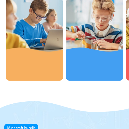
Spręsti
Kurti
Skatiname vaikų
problemas
kūrybiškumą ir
Galvosime kaip išspręsti
vaizduotę, nes tikime, jog
įvairias globalines
tai ateity bus raktas į
problemas ar paprastas
sėkmę
iškilusias užduotis
Minecraft būrelis