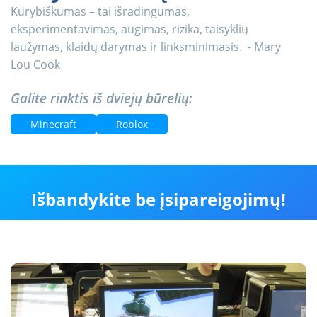
Kūrybiškumas – tai išradingumas,
eksperimentavimas, augimas, rizika, taisyklių
laužymas, klaidų darymas ir linksminimasis. - Mary
Lou Cook
Galite rinktis iš dviejų būrelių:
Minecraft
Roblox
Išbandykite be įsipareigojimų!