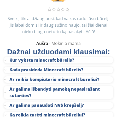
Sveiki, tikrai džiaugiuosi, kad vaikas rado jūsų būrelį.
Jis labai domisi ir daug sužino naujo, tai šiai dienai
nieko blogo neturiu ką pasakyti. Ačiū!
Aušra
Mokinio mama
Dažnai užduodami klausimai:
Kur vyksta minecraft būrelis?
Kada prasideda Minecraft būrelis?
Ar reikia kompiuterio minecraft būreliui?
Ar galima išbandyti pamoką nepasirašant
sutarties?
Ar galima panaudoti NVŠ krepšelį?
Ką reikia turėti minecraft būreliui?