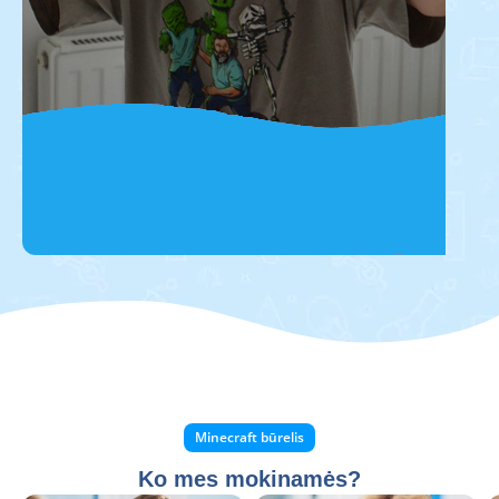
Inžinerija
Žaidimo pagalba mokysimės inžinerinių
sugebėjimų, statysime, projektuosime.
Minecraft būrelis
Ko mes mokinamės?