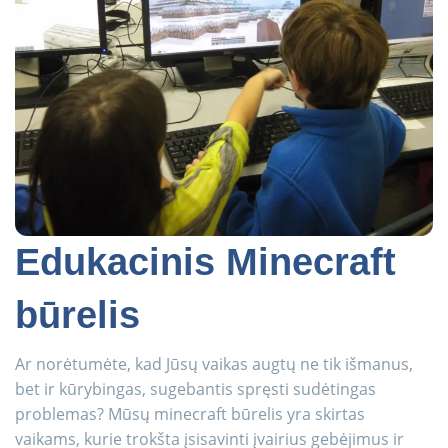
Edukacinis Minecraft
būrelis
Ar norėtumėte, kad Jūsų vaikas augtų ne tik išmanus,
bet ir kūrybingas, sugebantis spręsti sudėtingas
problemas? Mūsų minecraft būrelis yra skirtas
vaikams, kurie trokšta įsisavinti įvairius gebėjimus ir