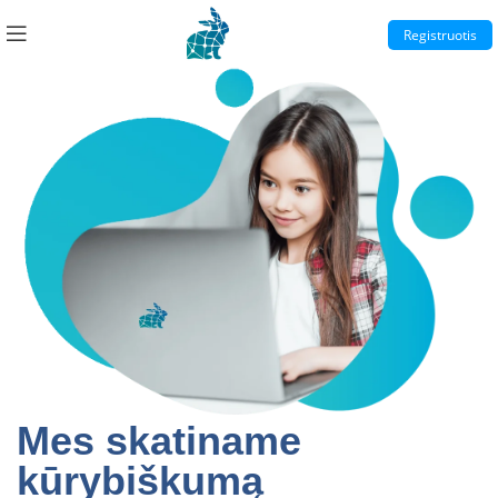
Registruotis
Mes skatiname
kūrybiškumą