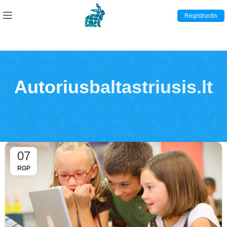
Registruotis
Autorius
baltastriusis.lt
07
RGP