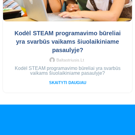
Kodėl STEAM programavimo būreliai
yra svarbūs vaikams šiuolaikiniame
pasaulyje?
Baltastriusis.lt
Kodėl STEAM programavimo būreliai yra svarbūs
vaikams šiuolaikiniame pasaulyje?
SKAITYTI DAUGIAU